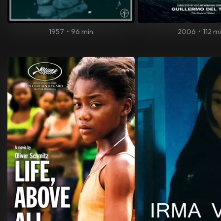
1957
•
96 min
2006
•
112 m