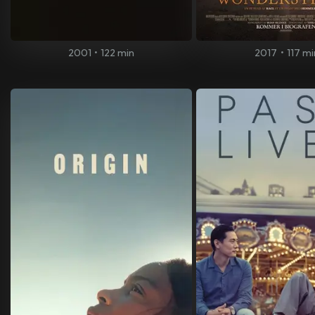
2001
•
122 min
2017
•
117 mi