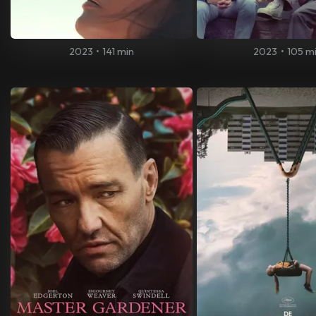
2023
•
141 min
2023
•
105 m