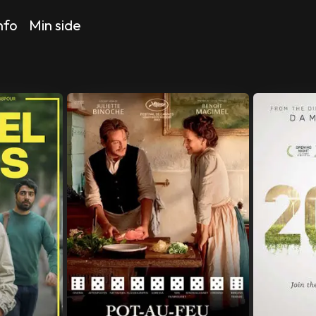
nfo
Min side