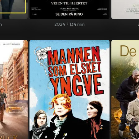
n
2024
•
134 min