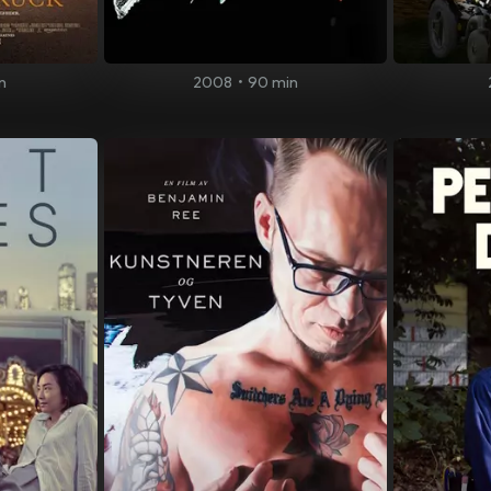
n
2008
•
90 min