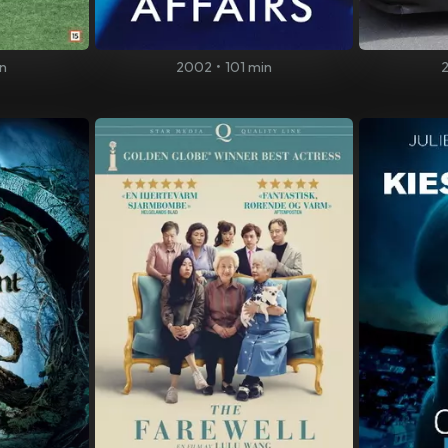
n
2002
•
101 min