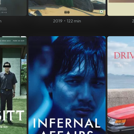
n
2019
•
122 min