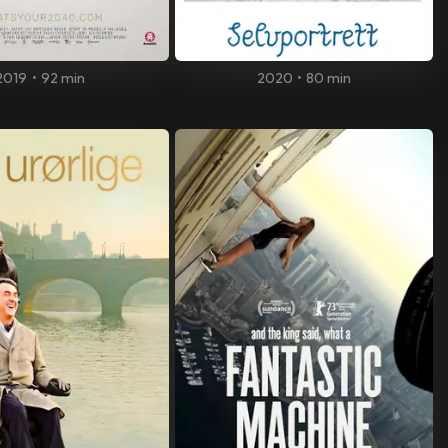
2019
•
92 min
2020
•
80 min