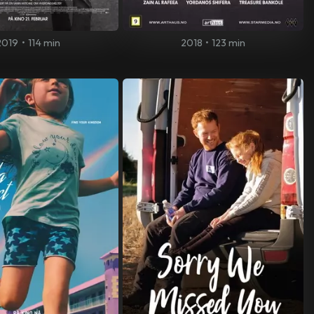
2019
•
114 min
2018
•
123 min