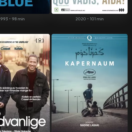
1993
•
98 min
2020
•
101 min