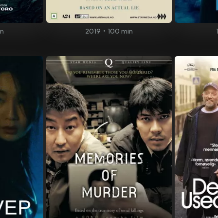
in
2019
•
100 min