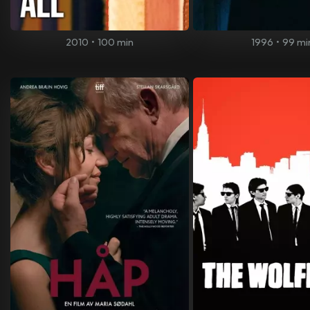
2010
•
100 min
1996
•
99 mi