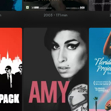
n
2003
•
171 min