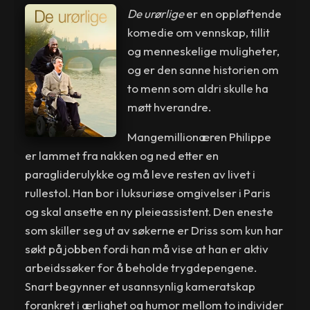
De urørlige
er en oppløftende
komedie om vennskap, tillit
og menneskelige muligheter,
og er den sanne historien om
to menn som aldri skulle ha
møtt hverandre.
Mangemillionæren Philippe
er lammet fra nakken og ned etter en
paragliderulykke og må leve resten av livet i
rullestol. Han bor i luksuriøse omgivelser i Paris
og skal ansette en ny pleieassistent. Den eneste
som skiller seg ut av søkerne er Driss som kun har
søkt på jobben fordi han må vise at han er aktiv
arbeidssøker for å beholde trygdepengene.
Snart begynner et usannsynlig kameratskap
forankret i ærlighet og humor mellom to individer