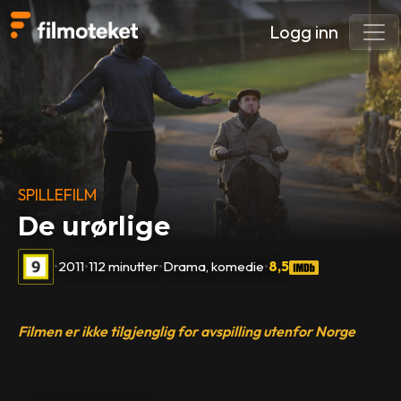
Logg inn
SPILLEFILM
De urørlige
•
2011
•
112 minutter
•
Drama, komedie
•
8,5
Filmen er ikke tilgjenglig for avspilling utenfor Norge