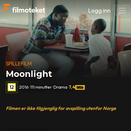
Logg inn
SPILLEFILM
Moonlight
•
2016
•
111 minutter
•
Drama
•
7,4
Filmen er ikke tilgjenglig for avspilling utenfor Norge