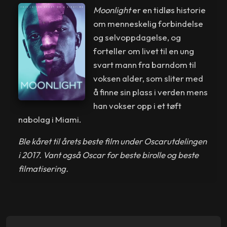
Moonlight
er en tidløs historie
om menneskelig forbindelse
og selvoppdagelse, og
forteller om livet til en ung
svart mann fra barndom til
voksen alder, som sliter med
å finne sin plass i verden mens
han vokser opp i et tøft
nabolag i Miami.
Ble kåret til årets beste film under Oscarutdelingen
i 2017. Vant også Oscar for beste birolle og beste
filmatisering.