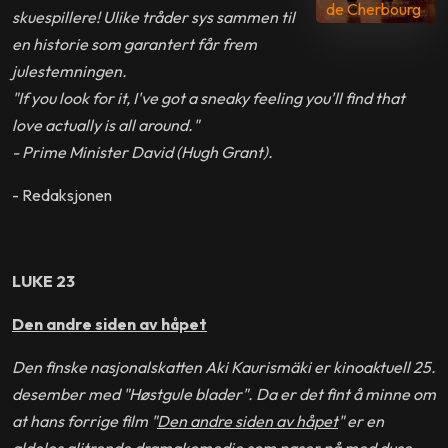
de Cherbourg
skuespillere! Ulike tråder sys sammen til
en historie som garantert får frem
julestemningen.
"If you look for it, I've got a sneaky feeling you'll find that
love actually is all around."
- Prime Minister David (Hugh Grant).
- Redaksjonen
LUKE 23
Den andre siden av håpet
Den finske nasjonalskatten Aki Kaurismäki er kinoaktuell 25.
desember med "Høstgule blader". Da er det fint å minne om
at hans forrige film "
Den andre siden av håpet
" er en
aldeles glitrende dramakomedie som pøser på med duse