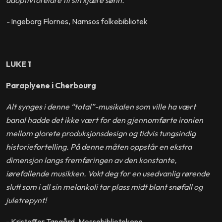
-
Ingeborg Flornes, Namsos folkebibliotek
LUKE 1
Paraplyene i Cherbourg
Alt synges i denne “total”-musikalen som ville ha vært
banal hadde det ikke vært for den gjennomførte ironien
mellom glorete produksjonsdesign og tidvis tungsindig
historiefortelling. På denne måten oppstår en ekstra
dimensjon langs fremføringen av den konstante,
iørefallende musikken. Vokt deg for en usedvanlig rørende
slutt som i all sin melankoli tar plass midt blant snøfall og
juletrepynt!
- Kristoffer Tangård, Mossebibliotekene