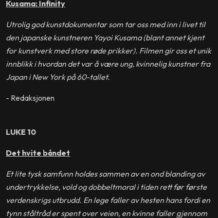
Kusama: Infinity
Utrolig god kunstdokumentar som tar oss med inn i livet til
den japanske kunstneren Yayoi Kusama (blant annet kjent
for kunstverk med store røde prikker). Filmen gir oss et unik
innblikk i hvordan det var å være ung, kvinnelig kunstner fra
Japan i New York på 60-tallet.
- Redaksjonen
LUKE 10
Det hvite båndet
Et lite tysk samfunn holdes sammen av en ond blanding av
undertrykkelse, vold og dobbeltmoral i tiden rett før første
verdenskrigs utbrudd. En lege faller av hesten hans fordi en
tynn ståltråd er spent over veien, en kvinne faller gjennom