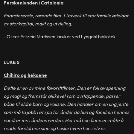
Ferskenlunden i Catalonia
Engasjerende, rørende film. Livsverk til storfamilie ødelagt
av storkapital, makt og utvikling.
-
Oscar Ertzeid Mathisen, bruker ved Lyngdal bibliotek
LUKE 5
Chihiro og heksene
Dette er en av mine favorittfilmer. Den er full av spenning
og magi og fremstår allikevel som avslappende. passer
både til eldre barn og voksne. Den handler om en ung jente
som må ta jobb i et spa for ånder da hun og familien hennes
vandrer inn i åndens verden. Her må hun finne en måte å
redde foreldrene sine og huske hvem hun selv er.