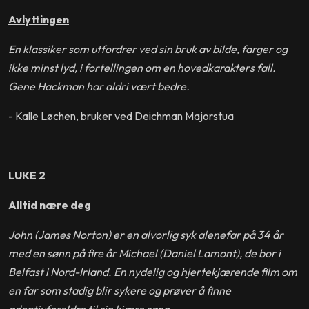
Avlyttingen
En klassiker som utfordrer ved sin bruk av bilde, farger og
ikke minst lyd, i fortellingen om en hovedkarakters fall.
Gene Hackman har aldri vært bedre.
- Kalle Løchen, bruker ved Deichman Majorstua
LUKE 2
Alltid nære deg
John (James Norton) er en alvorlig syk alenefar på 34 år
med en sønn på fire år Michael (Daniel Lamont), de bor i
Belfast i Nord-Irland. En nydelig og hjertekjærende film om
en far som stadig blir sykere og prøver å finne
adoptivforeldre til sin kjære sønn.