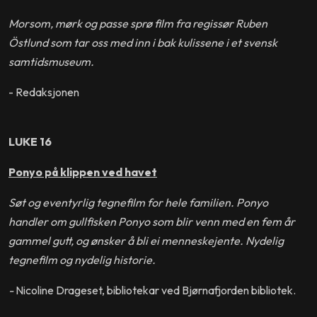
Morsom, mørk og passe sprø film fra regissør Ruben
Östlund som tar oss med inn i bak kulissene i et svensk
samtidsmuseum.
- Redaksjonen
LUKE 16
Ponyo på klippen ved havet
Søt og eventyrlig tegnefilm for hele familien. Ponyo
handler om gullfisken Ponyo som blir venn med en fem år
gammel gutt, og ønsker å bli ei menneskejente. Nydelig
tegnefilm og nydelig historie.
-
Nicoline Drageset, bibliotekar ved Bjørnafjorden bibliotek.