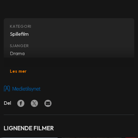
KATEGORI
Spillefilm
SJANGER
Drama
SKUESPILLERE
Les mer
Claes Bang
,
Dominic West
,
Elisabeth Moss
REGI
Ruben Östlund
Del
PRODUSENT
Philippe Bober
,
Erik Hemmendorff
LIGNENDE FILMER
LAND