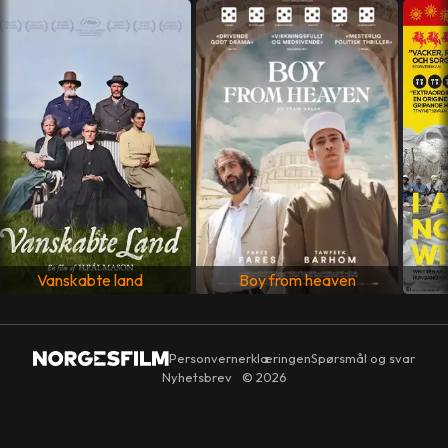
Danmark
,
Frankrike
,
Tyskland
,
Sverige
SPRÅK
Engelsk
,
Dansk
,
Svensk
Vanskabte land
Boy from heaven
Personvernerklæringen
Spørsmål og svar
Nyhetsbrev
© 2026