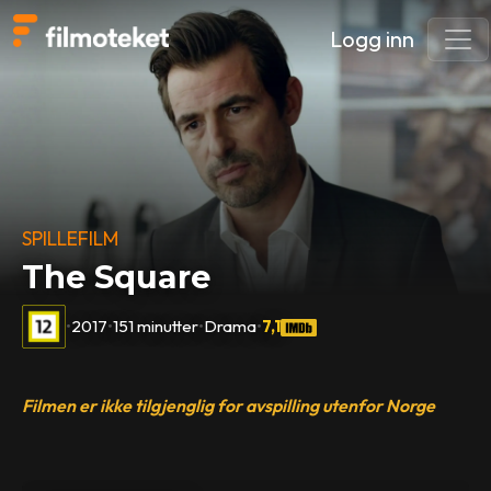
Logg inn
SPILLEFILM
The Square
•
2017
•
151 minutter
•
Drama
•
7,1
Filmen er ikke tilgjenglig for avspilling utenfor Norge