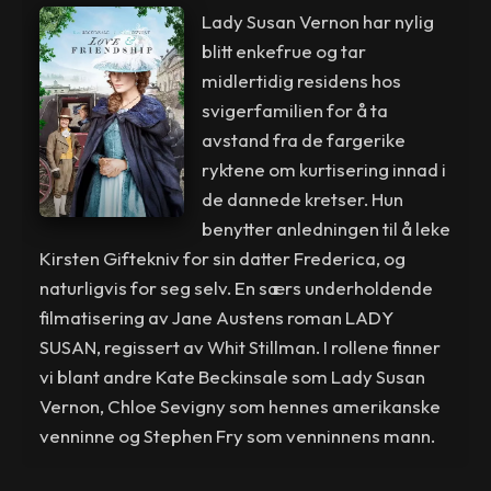
Lady Susan Vernon har nylig
blitt enkefrue og tar
midlertidig residens hos
svigerfamilien for å ta
avstand fra de fargerike
ryktene om kurtisering innad i
de dannede kretser. Hun
benytter anledningen til å leke
Kirsten Giftekniv for sin datter Frederica, og
naturligvis for seg selv. En særs underholdende
filmatisering av Jane Austens roman LADY
SUSAN, regissert av Whit Stillman. I rollene finner
vi blant andre Kate Beckinsale som Lady Susan
Vernon, Chloe Sevigny som hennes amerikanske
venninne og Stephen Fry som venninnens mann.