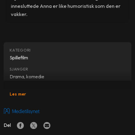
innesluttede Anna er like humoristisk som den er
vakker.
KATEGORI
Spillefilm
SJANGER
Drama, komedie
SKUESPILLERE
Les mer
Jodie Whittaker
,
Lorraine Ashbourne
,
Brett Goldstein
,
Rachael Deering
,
Eileen Davies
,
Alice Lowe
,
Edward
Hogg
,
Ozzy Myers
Del
REGI
Rachel Tunnard