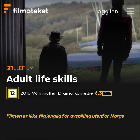
Logg inn
SPILLEFILM
Adult life skills
•
2016
•
96 minutter
•
Drama, komedie
•
6,3
Filmen er ikke tilgjenglig for avspilling utenfor Norge