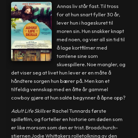
Annas liv står fast. Til tross
for at hun snart fyller 30 år,
lever hun i hageskuret til
moren sin. Hun snakker knapt
med noen, og vier all sin tid til
å lage kortfilmer med
tomlene sine som
skuespillere. Noe mangler, og
det viser seg at livet hun lever er en måte å
håndtere sorgen hun bærer på. Men kan et
tilfeldig vennskap med en åtte år gammel
cowboy gjøre at hun sakte begynner å åpne opp?
Adult Life Skills
er Rachel Tunnards første
spillefilm, og forteller en historie om døden som
er like morsom som den er trist. Broadchurch-
stjernen Jodie Whittakers rolletolkning av den