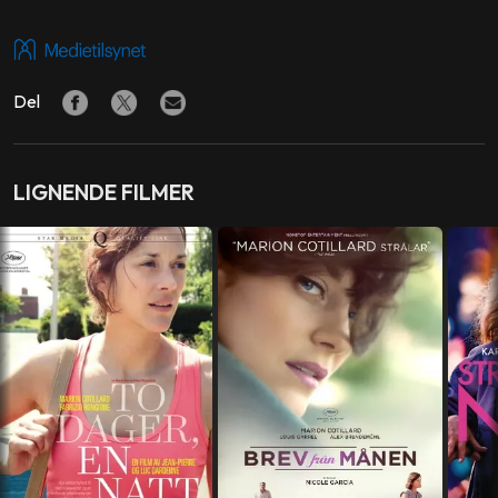
SKUESPILLERE
Judith Chemla
,
Jean-Pierre Darroussin
Del
FORFATTER
Guy de Maupassant
LIGNENDE FILMER
REGI
Stéphane Brizé
PRODUSENT
Miléna Poylo
,
Gilles Sacuto
FOTO
Antoine Héberlé
MUSIKK
Olivier Baumont
MANUS