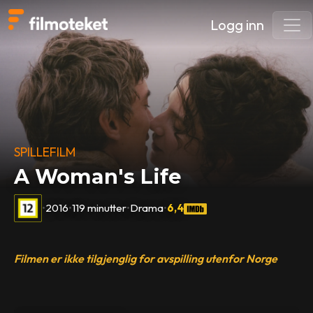
Logg inn
SPILLEFILM
A Woman's Life
•
2016
•
119 minutter
•
Drama
•
6,4
Filmen er ikke tilgjenglig for avspilling utenfor Norge