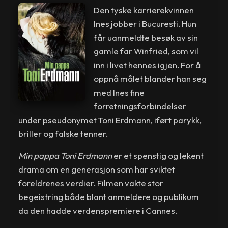
Den tyske karrierekvinnen
Ines jobber i Bucuresti. Hun
får uanmeldte besøk av sin
gamle far Winfried, som vil
inn i livet hennes igjen. For å
oppnå målet blander han seg
med Ines fine
forretningsforbindelser
under pseudonymet Toni Erdmann, iført parykk,
briller og falske tenner.
Min pappa Toni Erdmann
er et spenstig og lekent
drama om en generasjon som har sviktet
foreldrenes verdier. Filmen vakte stor
begeistring både blant anmeldere og publikum
da den hadde verdenspremiere i Cannes.