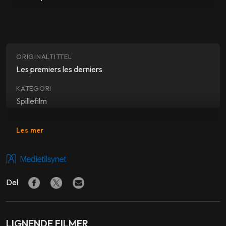
ORIGINALTITTEL
Les premiers les derniers
KATEGORI
Spillefilm
SJANGER
Les mer
Drama, komedie, krim
SKUESPILLERE
Albert Dupontel
,
Bouli Lanners
,
Suzanne Clément
,
Del
Michael Lonsdale
,
Max Von Sydow
REGI
Bouli Lanners
LIGNENDE FILMER