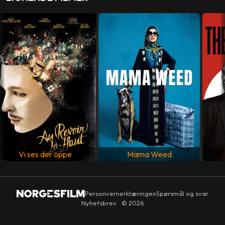
PRODUSENT
Catherine Bozorgan
,
Jacques-Henri Bronckart
,
Olivier
Bronckart
MANUS
Bouli Lanners
LAND
Frankrike
SPRÅK
Fransk
Vi ses der oppe
Mama Weed
Personvernerklæringen
Spørsmål og svar
Nyhetsbrev
© 2026