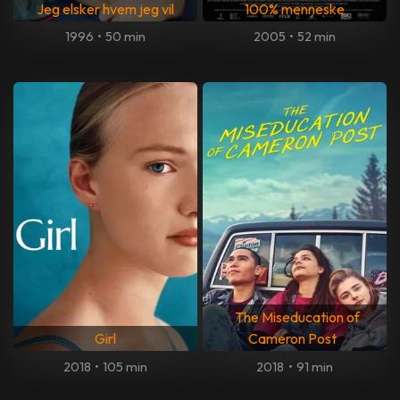
Jeg elsker hvem jeg vil
100% menneske
1996
•
50 min
2005
•
52 min
The Miseducation of
Girl
Cameron Post
2018
•
105 min
2018
•
91 min