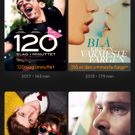
120 slag i minuttet
Blå er den varmeste fargen
2017
•
143 min
2013
•
179 min