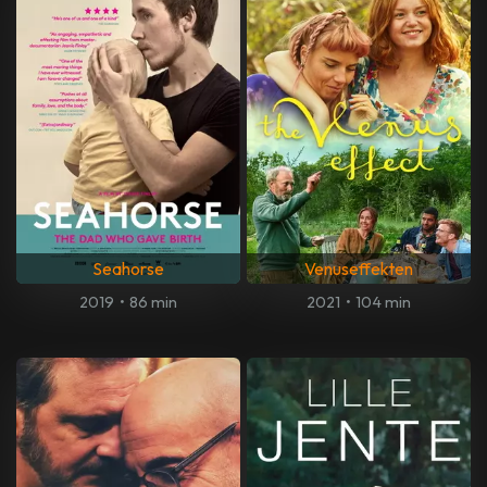
Seahorse
Venuseffekten
2019
•
86 min
2021
•
104 min