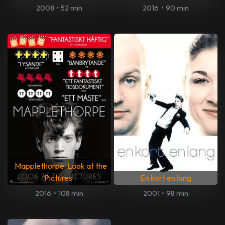
2008
•
52 min
2016
•
90 min
Mapplethorpe: Look at the
Pictures
En kort en lang
2016
•
108 min
2001
•
98 min