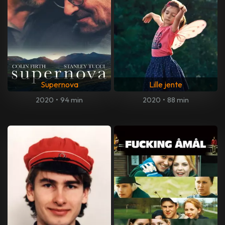
Supernova
Lille jente
2020
•
94 min
2020
•
88 min