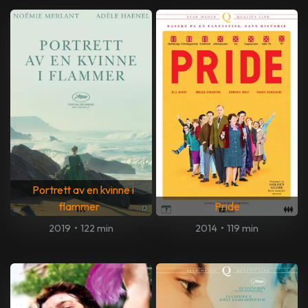
Portrett av en kvinne i
flammer
Pride
2019
•
122 min
2014
•
119 min