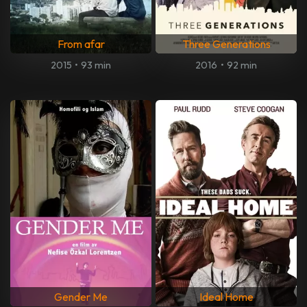
From afar
Three Generations
2015
•
93 min
2016
•
92 min
Gender Me
Ideal Home