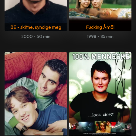
BE - skitne, syndige meg
Fucking Åmål
2000
•
50 min
1998
•
85 min