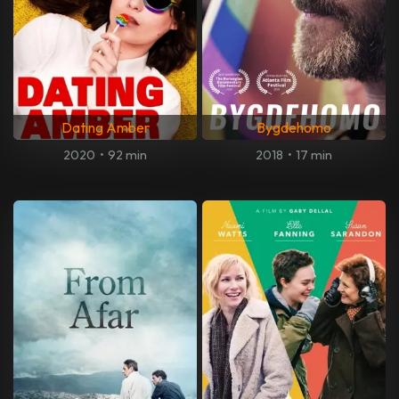
Dating Amber
Bygdehomo
2020
•
92 min
2018
•
17 min