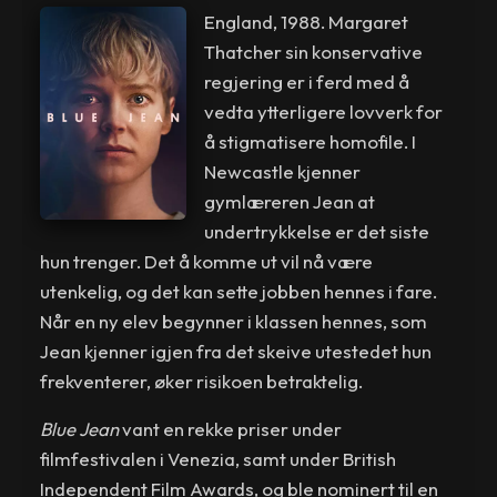
England, 1988. Margaret
Thatcher sin konservative
regjering er i ferd med å
vedta ytterligere lovverk for
å stigmatisere homofile. I
Newcastle kjenner
gymlæreren Jean at
undertrykkelse er det siste
hun trenger. Det å komme ut vil nå være
utenkelig, og det kan sette jobben hennes i fare.
Når en ny elev begynner i klassen hennes, som
Jean kjenner igjen fra det skeive utestedet hun
frekventerer, øker risikoen betraktelig.
Blue Jean
vant en rekke priser under
filmfestivalen i Venezia, samt under British
Independent Film Awards, og ble nominert til en