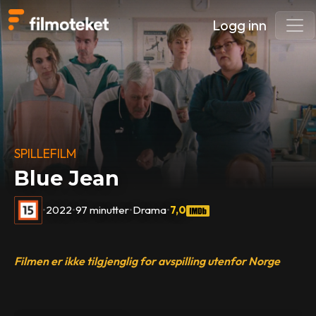
Logg inn
SPILLEFILM
Blue Jean
•
2022
•
97 minutter
•
Drama
•
7,0
Filmen er ikke tilgjenglig for avspilling utenfor Norge