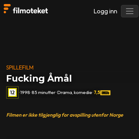
Logg inn
SPILLEFILM
Fucking Åmål
•
1998
•
85 minutter
•
Drama, komedie
•
7,5
Filmen er ikke tilgjenglig for avspilling utenfor Norge