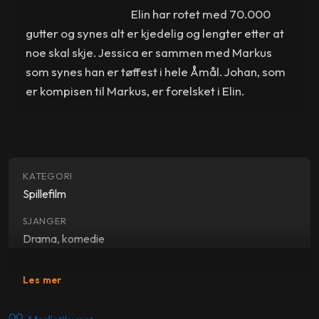
Elin har rotet med 70.000
gutter og synes alt er kjedelig og lengter etter at
noe skal skje. Jessica er sammen med Markus
som synes han er tøffest i hele Åmål. Johan, som
er kompisen til Markus, er forelsket i Elin.
KATEGORI
Spillefilm
SJANGER
Drama, komedie
SKUESPILLERE
Les mer
Alexandra Dahlström
,
Rebecca Liljeberg
,
Erica Carlson