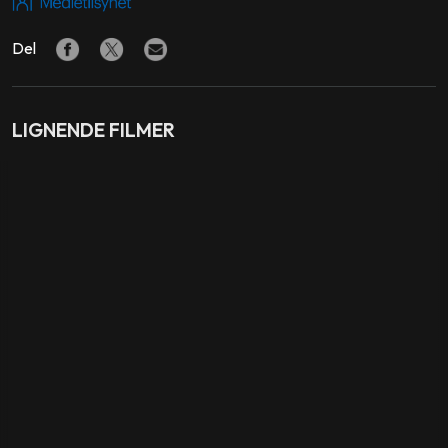
REGI
Lukas Moodysson
Del
PRODUSENT
Lars Jönsson
LIGNENDE FILMER
Tillsammans
Vi er best!
MANUS
Lukas Moodysson
LAND
Sverige
SPRÅK
Svensk