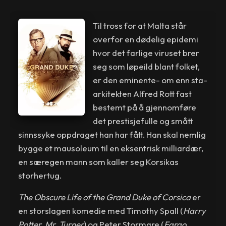
Til tross for at Malta står
overfor en dødelig epidemi
hvor det farlige viruset brer
seg som løpeild blant folket,
er den eminente- om enn sta-
arkitekten Alfred Rott fast
bestemt på å gjennomføre
det prestisjefulle og smått
sinnssyke oppdraget han har fått. Han skal nemlig
bygge et mausoleum til en eksentrisk milliardær,
en særegen mann som kaller seg Korsikas
storhertug.
The Obscure Life of the Grand Duke of Corsica
er
en storslagen komedie med Timothy Spall (
Harry
Potter, Mr. Turner
) og Peter Stormare (
Fargo,