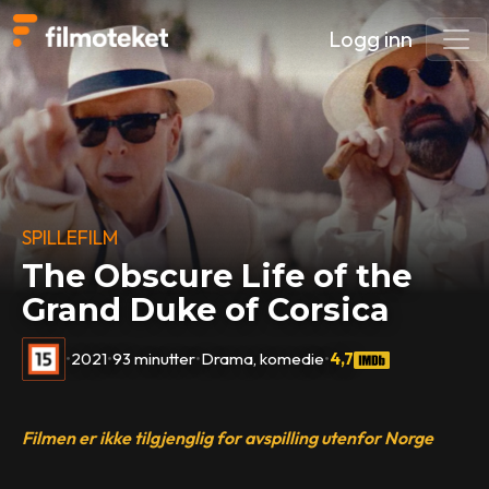
Logg inn
SPILLEFILM
The Obscure Life of the
Grand Duke of Corsica
•
2021
•
93 minutter
•
Drama, komedie
•
4,7
Filmen er ikke tilgjenglig for avspilling utenfor Norge