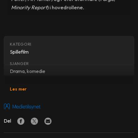
Minority Report
) i hovedrollene.
KATEGORI
Spillefilm
SJANGER
Drama, komedie
SKUESPILLERE
Les mer
Timothy Spall
,
Peter Stormare
,
Matt Hookings
REGI
Daniel Graham
Del
PRODUSENT
Chris Hardman
,
Matt Hookings