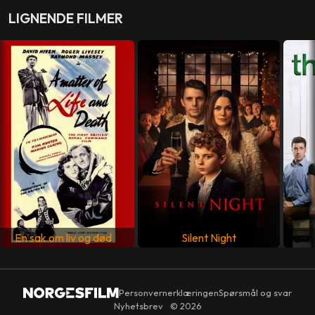
LIGNENDE FILMER
MANUS
Daniel Graham
LAND
Storbritannia
SPRÅK
Engelsk
En sak om liv og død
Silent Night
Personvernerklæringen
Spørsmål og svar
Nyhetsbrev
© 2026