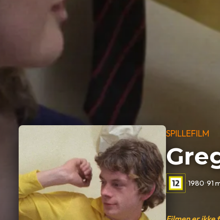
SPILLEFILM
Greg
•
1980
•
91 m
Filmen er ikke 