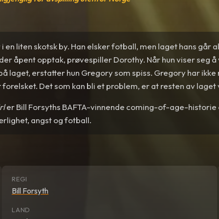
i en liten skotsk by. Han elsker fotball, men laget hans går a
der åpent opptak, prøvespiller Dorothy. Når hun viser seg å
på laget, erstatter hun Gregory som spiss. Gregory har ikke 
tt forelsket. Det som kan bli et problem, er at resten av lage
rl
er Bill Forsyths BAFTA-vinnende coming-of-age-historie
rlighet, angst og fotball.
REGI
Bill Forsyth
LAND