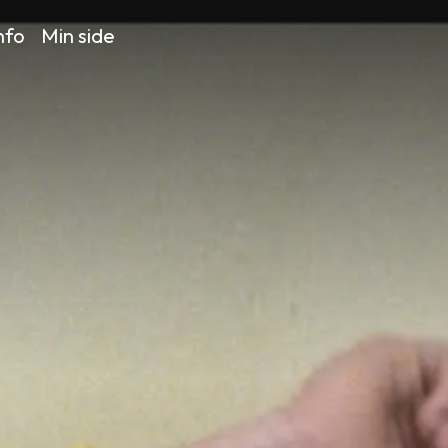
nfo
Min side