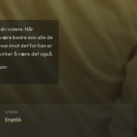
ldri videre. Når
 være bedre enn alle de
noe imot det for han er
t virker å være det også.
 om
SPRÅK
Engelsk