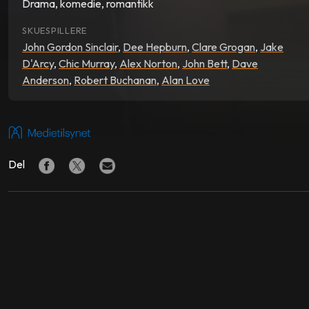
Drama, komedie, romantikk
SKUESPILLERE
John Gordon Sinclair
,
Dee Hepburn
,
Clare Grogan
,
Jake
D'Arcy
,
Chic Murray
,
Alex Norton
,
John Bett
,
Dave
Anderson
,
Robert Buchanan
,
Alan Love
Del
LIGNENDE FILMER