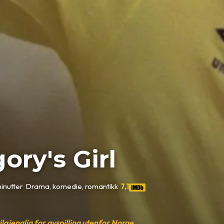
ory's Girl
inutter
•
Drama, komedie, romantikk
•
7,1
tilgjenglig for avspilling utenfor Norge