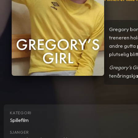
Gregory bor 
treneren hol
andre gutta 
plutselig bli
Gregory’s Gi
tenåringskjæ
KATEGORI
Spillefilm
SJANGER