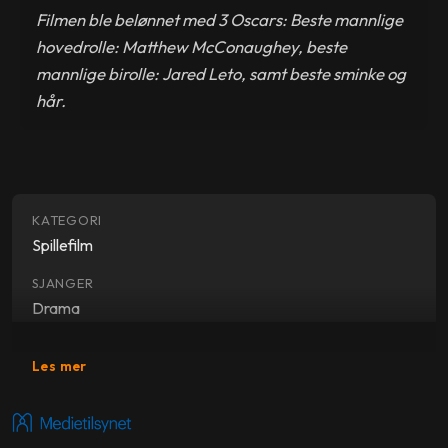
Filmen ble belønnet med 3 Oscars: Beste mannlige
hovedrolle: Matthew McConaughey, beste
mannlige birolle: Jared Leto, samt beste sminke og
hår.
KATEGORI
Spillefilm
SJANGER
Drama
SKUESPILLERE
Les mer
Matthew McConaughey
,
Jared Leto
,
Jennifer Garner
,
Denis O'Hare
,
Steve Zahn