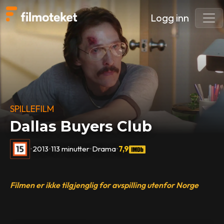
Logg inn
SPILLEFILM
Dallas Buyers Club
•
2013
•
113 minutter
•
Drama
•
7,9
Filmen er ikke tilgjenglig for avspilling utenfor Norge