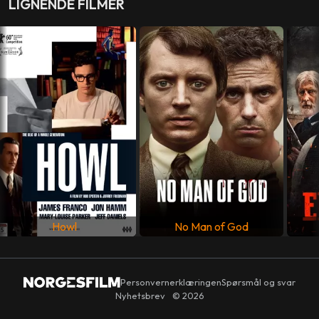
LIGNENDE FILMER
REGI
Steve McQueen
FOTO
Sean Bobbitt
MANUS
Steve McQueen
,
John Ridley
LAND
USA
Howl
No Man of God
SPRÅK
Engelsk
Personvernerklæringen
Spørsmål og svar
Nyhetsbrev
© 2026