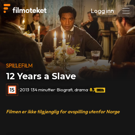
Logg inn
SPILLEFILM
12 Years a Slave
•
2013
•
134 minutter
•
Biografi, drama
•
8,1
Filmen er ikke tilgjenglig for avspilling utenfor Norge