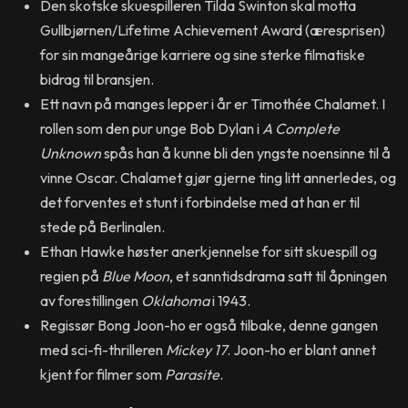
Den skotske skuespilleren Tilda Swinton skal motta
Gullbjørnen/Lifetime Achievement Award (æresprisen)
for sin mangeårige karriere og sine sterke filmatiske
bidrag til bransjen.
Ett navn på manges lepper i år er Timothée Chalamet. I
rollen som den pur unge Bob Dylan i
A Complete
Unknown
spås han å kunne bli den yngste noensinne til å
vinne Oscar. Chalamet gjør gjerne ting litt annerledes, og
det forventes et stunt i forbindelse med at han er til
stede på Berlinalen.
Ethan Hawke høster anerkjennelse for sitt skuespill og
regien på
Blue Moon
, et sanntidsdrama satt til åpningen
av forestillingen
Oklahoma
i 1943.
Regissør Bong Joon-ho er også tilbake, denne gangen
med sci-fi-thrilleren
Mickey 17
. Joon-ho er blant annet
kjent for filmer som
Parasite
.