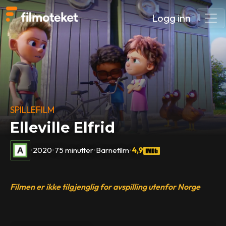
Logg inn
SPILLEFILM
Elleville Elfrid
•
2020
•
75 minutter
•
Barnefilm
•
4,9
Filmen er ikke tilgjenglig for avspilling utenfor Norge