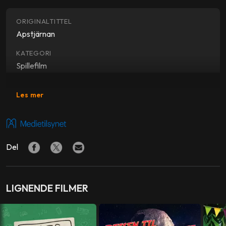
ORIGINALTITTEL
Apstjärnan
KATEGORI
Spillefilm
SJANGER
Les mer
Barnefilm
FORFATTER
Frida Nilsson
Del
REGI
Linda Hambäck
LIGNENDE FILMER
PRODUSENT
Linda Hambäck