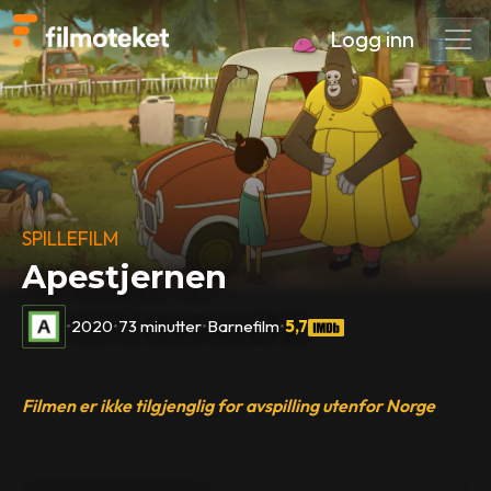
Logg inn
SPILLEFILM
Apestjernen
•
2020
•
73 minutter
•
Barnefilm
•
5,7
Filmen er ikke tilgjenglig for avspilling utenfor Norge