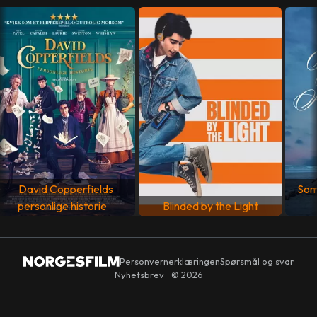
SPRÅK
Engelsk
David Copperfields
Som
personlige historie
Blinded by the Light
Personvernerklæringen
Spørsmål og svar
Nyhetsbrev
© 2026