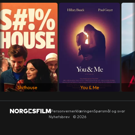
LAND
USA
SPRÅK
Engelsk
Shithouse
You & Me
Personvernerklæringen
Spørsmål og svar
Nyhetsbrev
© 2026