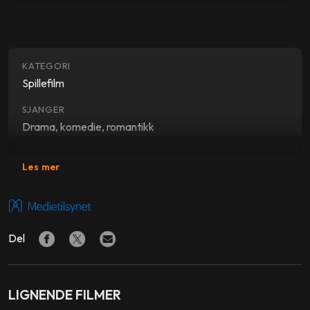
KATEGORI
Spillefilm
SJANGER
Drama, komedie, romantikk
SKUESPILLERE
Les mer
Daisy Ridley
,
Dave Merheje
,
Parvesh Cheena
REGI
Rachel Lambert
Del
PRODUSENT
Stefanie Abel Horowitz
,
Kevin Armento
,
Katy Wright-
Mead
LIGNENDE FILMER