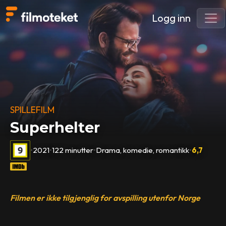
Logg inn
SPILLEFILM
Superhelter
•
2021
•
122 minutter
•
Drama, komedie, romantikk
•
6,7
Filmen er ikke tilgjenglig for avspilling utenfor Norge