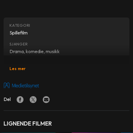
KATEGORI
Spillefilm
SJANGER
Drama, komedie, musikk
SKUESPILLERE
Les mer
Billy Barratt
,
Viveik Kalra
,
Lee Barnett
,
Dean-Charles
Chapman
,
Kit Reeve
FORFATTER
Del
Sarfraz Manzoor
REGI
Gurinder Chadha
LIGNENDE FILMER