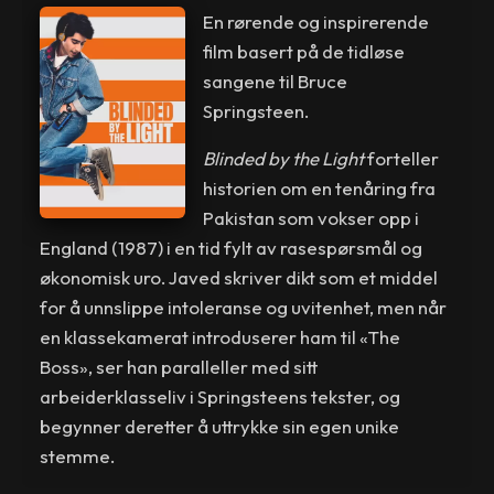
En rørende og inspirerende
film basert på de tidløse
sangene til Bruce
Springsteen.
Blinded by the Light
forteller
historien om en tenåring fra
Pakistan som vokser opp i
England (1987) i en tid fylt av rasespørsmål og
økonomisk uro. Javed skriver dikt som et middel
for å unnslippe intoleranse og uvitenhet, men når
en klassekamerat introduserer ham til «The
Boss», ser han paralleller med sitt
arbeiderklasseliv i Springsteens tekster, og
begynner deretter å uttrykke sin egen unike
stemme.