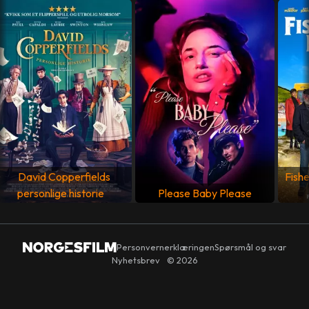
PRODUSENT
Gurinder Chadha
,
Jamal Daniel
MANUS
Sarfraz Manzoor
,
Gurinder Chadha
,
Paul Mayeda
Berges
LAND
Frankrike
,
Storbritannia
,
USA
SPRÅK
Engelsk
David Copperfields
Fishe
personlige historie
Please Baby Please
Personvernerklæringen
Spørsmål og svar
Nyhetsbrev
© 2026