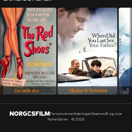
PRODUSENT
Piers Wenger
MANUS
Heidi Thomas
LAND
Storbritannia
SPRÅK
Engelsk
De røde sko
Tilbake til Yorkshire
Personvernerklæringen
Spørsmål og svar
Nyhetsbrev
© 2026