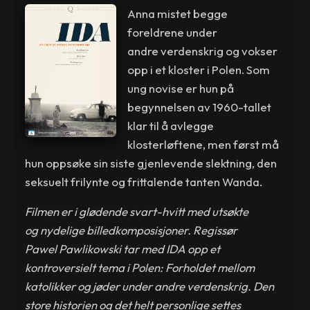
Anna mistet begge
foreldrene under
andre verdenskrig og vokser
opp i et kloster i Polen. Som
ung novise er hun på
begynnelsen av 1960-tallet
klar til å avlegge
klosterløftene, men først må
hun oppsøke sin siste gjenlevende slektning, den
seksuelt frilynte og frittalende tanten Wanda.
Filmen er i glødende svart-hvitt med utsøkte
og nydelige billedkomposisjoner. Regissør
Pawel Pawlikowski tar med IDA opp et
kontroversielt tema i Polen: Forholdet mellom
katolikker og jøder under andre verdenskrig. Den
store historien og det helt personlige settes