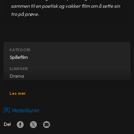
sammen til en poetisk og vakker film om å sette sin
tro på prøve.
KATEGORI
Spillefilm
SJANGER
Drama
SKUESPILLERE
Les mer
Agata Kulesza
,
Agata Trzebuchowska
,
Dawid
Ogrodnik
REGI
Del
Pawel Pawlikowski