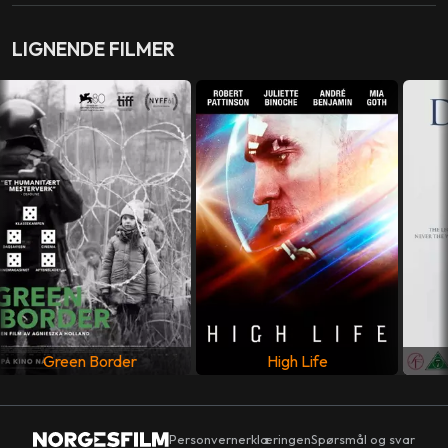
PRODUSENT
Eric Abraham
,
Piotr Dzieciol
,
Ewa Puszczynska
LIGNENDE FILMER
MANUS
Pawel Pawlikowski
,
Rebecca Lenkiewicz
LAND
Danmark
,
Frankrike
,
Polen
,
Storbritannia
SPRÅK
Polsk
Green Border
High Life
Personvernerklæringen
Spørsmål og svar