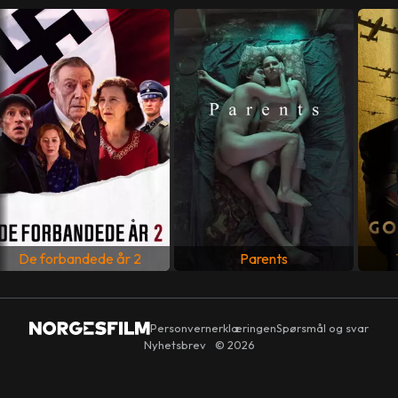
PRODUSENT
Lene Børglum
MANUS
Flemming Quist Møller
,
Anders Refn
LAND
Danmark
SPRÅK
Dansk
De forbandede år 2
Parents
Personvernerklæringen
Spørsmål og svar
Nyhetsbrev
© 2026