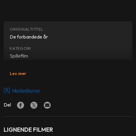
ORIGINALTITTEL
De forbandede år
KATEGORI
Spillefilm
SJANGER
Les mer
Drama
SKUESPILLERE
Jesper Christensen
,
Bodil Jørgensen
,
Mads Reuther
,
Del
Gustav Dyekjær Giese
,
Sara Viktoria Bjerregaard
Christensen
REGI
LIGNENDE FILMER
Anders Refn