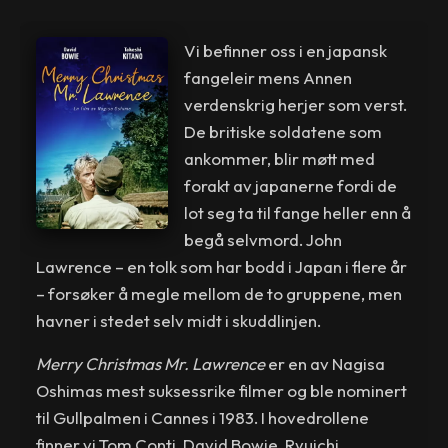
Vi befinner oss i en japansk
fangeleir mens Annen
verdenskrig herjer som verst.
De britiske soldatene som
ankommer, blir møtt med
forakt av japanerne fordi de
lot seg ta til fange heller enn å
begå selvmord. John
Lawrence – en tolk som har bodd i Japan i flere år
– forsøker å megle mellom de to gruppene, men
havner i stedet selv midt i skuddlinjen.
Merry Christmas Mr. Lawrence
er en av Nagisa
Oshimas mest suksessrike filmer og ble nominert
til Gullpalmen i Cannes i 1983. I hovedrollene
finner vi Tom Conti, David Bowie, Ryuichi