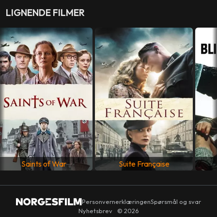
LIGNENDE FILMER
PRODUSENT
Jeremy Thomas
MANUS
Nagisa Ôshima
,
Paul Mayersberg
LAND
Japan
,
New Zealand
,
Storbritannia
SPRÅK
Engelsk
,
Japansk
Saints of War
Suite Française
Personvernerklæringen
Spørsmål og svar
Nyhetsbrev
© 2026