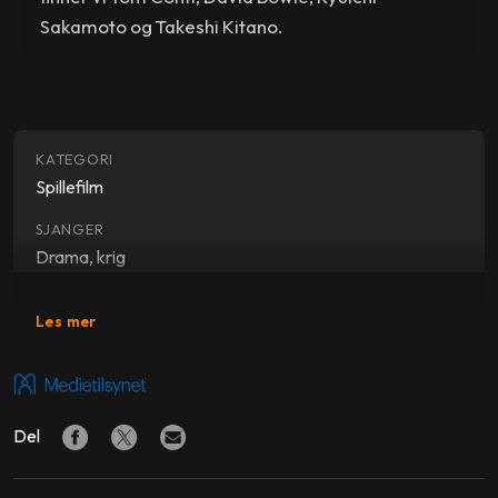
Sakamoto og Takeshi Kitano.
KATEGORI
Spillefilm
SJANGER
Drama, krig
SKUESPILLERE
Les mer
David Bowie
,
Tom Conti
,
Ryuichi Sakamoto
FORFATTER
Lourens van der Post
Del
REGI
Nagisa Ôshima