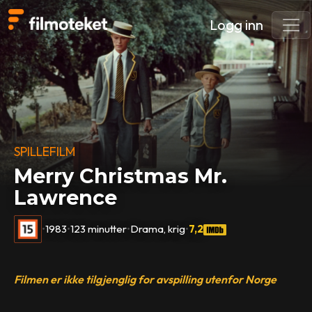
Logg inn
SPILLEFILM
Merry Christmas Mr.
Lawrence
•
1983
•
123 minutter
•
Drama, krig
•
7,2
Filmen er ikke tilgjenglig for avspilling utenfor Norge