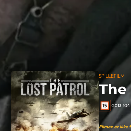
SPILLEFILM
The 
•
2013
•
104
Filmen er ikke 