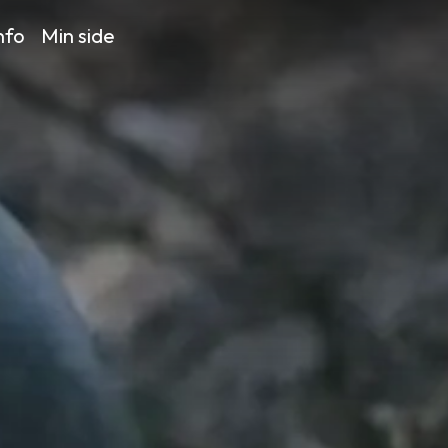
nfo
Min side