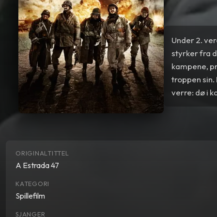
Under 2. ver
styrker fra 
kampene, prø
troppen sin. 
verre: dø i 
ORIGINALTITTEL
A Estrada 47
KATEGORI
Spillefilm
SJANGER