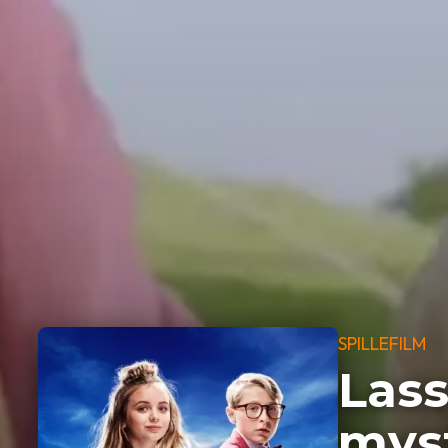
SPILLEFILM
Lass
myst