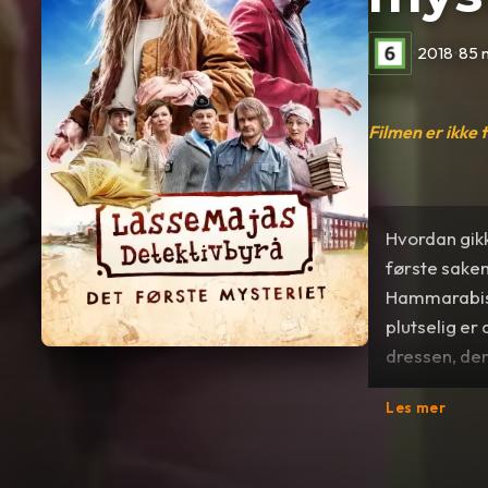
•
2018
•
85 
Filmen er ikke 
Hvordan gikk
første sake
Hammarabis 
plutselig e
dressen, den
tyven? Og kl
Les mer