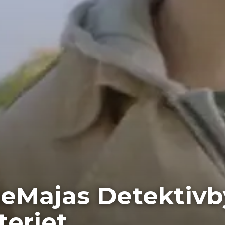
eMajas Detektivby
eriet