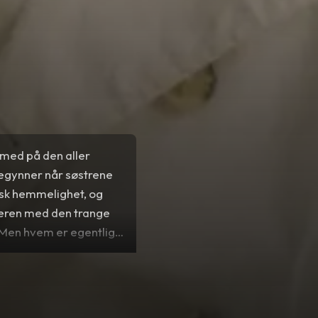
 med på den aller
begynner når søstrene
isk hemmelighet, og
reren med den trange
! Men hvem er egentlig
rium?