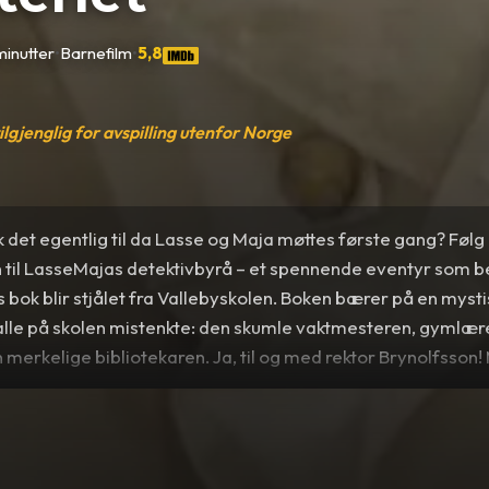
minutter
•
Barnefilm
•
5,8
tilgjenglig for avspilling utenfor Norge
 det egentlig til da Lasse og Maja møttes første gang? Følg
n til LasseMajas detektivbyrå – et spennende eventyr som 
bok blir stjålet fra Vallebyskolen. Boken bærer på en myst
r alle på skolen mistenkte: den skumle vaktmesteren, gymlæ
 merkelige bibliotekaren. Ja, til og med rektor Brynolfsson
arer LasseMajas detektivbyrå å løse sitt aller første myste