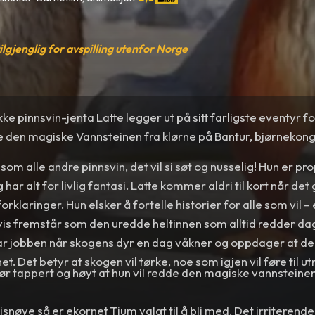
tilgjenglig for avspilling utenfor Norge
e pinnsvin-jenta Latte legger ut på sitt farligste eventyr f
e den magiske Vannsteinen fra klørne på Bantur, bjørnekon
 som alle andre pinnsvin, det vil si søt og nusselig! Hun er pr
 har alt for livlig fantasi. Latte kommer aldri til kort når de
orklaringer. Hun elsker å fortelle historier for alle som vil – el
gvis fremstår som den uredde heltinnen som alltid redder da
r jobben når skogens dyr en dag våkner og oppdager at d
t. Det betyr at skogen vil tørke, noe som igjen vil føre til u
ør tappert og høyt at hun vil redde den magiske vannsteine
isnøye så er ekornet Tjum valgt til å bli med. Det irriterende 