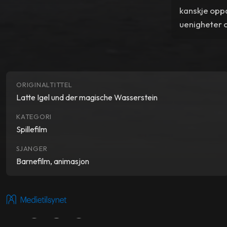
kanskje opp
uenigheter o
seg på sitt 
ORIGINALTITTEL
Latte Igel und der magische Wasserstein
KATEGORI
Spillefilm
SJANGER
Barnefilm, animasjon
Del