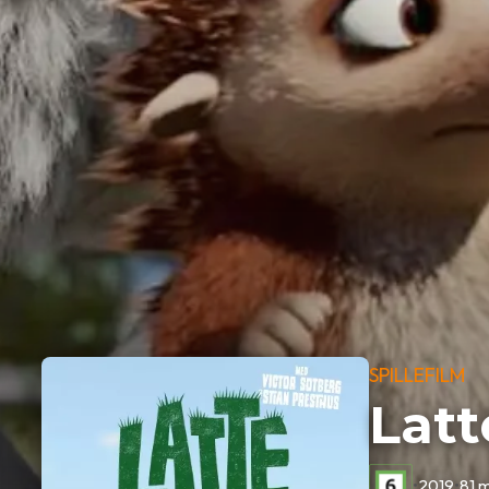
SPILLEFILM
Latt
•
2019
•
81 m