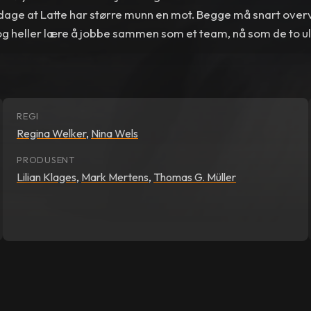
dage at Latte har større munn en mot. Begge må snart over
g heller lære å jobbe sammen som et team, nå som de to ul
mest utfordrende og farligste eventyret noensinne!
REGI
Regina Welker
,
Nina Wels
PRODUSENT
Lilian Klages
,
Mark Mertens
,
Thomas G. Müller