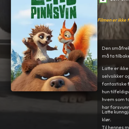
Filmen er ikke 
Den småfrekk
må ta tilbak
Latte er ikke
selvsikker og
fantastiske f
hun tilfeldi
hvem som ta
har forsvunne
Latte kunngj
klør.
Til hennes m