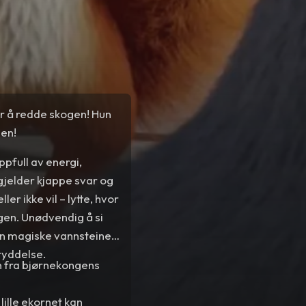
or å redde skogen! Hun
gen!
oppfull av energi,
t gjelder kjappe svar og
ler ikke vil – lytte, hvor
gen. Unødvendig å si
en magiske vannsteinen
tryddelse.
n fra bjørnekongens
lille ekornet kan