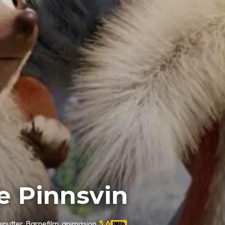
e Pinnsvin
inutter
•
Barnefilm, animasjon
•
5,6