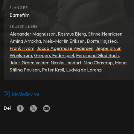
SJANGER
Barnefilm
SKUESPILLERE
Alexander Magnússon
,
Rasmus Bjerg
,
Stinne Henriksen
,
Amina Arrakha
,
Niels-Martin Eriksen
,
Dorte Højsted
,
Frank Hvam
,
Jacob Agermose Pedersen
,
Jeppe Bruun
Wahlstrøm
,
Gregers Federspiel
,
Ferdinand Glad Bach
,
Julius Green Volder
,
Nicolai Jandorf
,
Nina Christrup
,
Mona
Stilling Poulsen
,
Peter Kroll
,
Ludvig de Lorenzi
Del
LIGNENDE FILMER