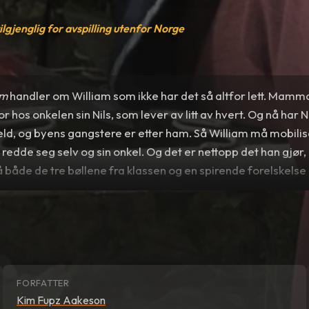
tilgjenglig for avspilling utenfor Norge
am
handler om William som ikke har det så altfor lett. Mamma
r hos onkelen sin Nils, som lever av litt av hvert. Og nå har N
jeld, og byens gangstere er etter ham. Så William må mobi
å redde seg selv og sin onkel. Og det er nettopp det han gjør
 både de tre bøllene fra klassen og en spirende forelskelse 
 for årets barne- og familiefilm.
FORFATTER
Kim Fupz Aakeson