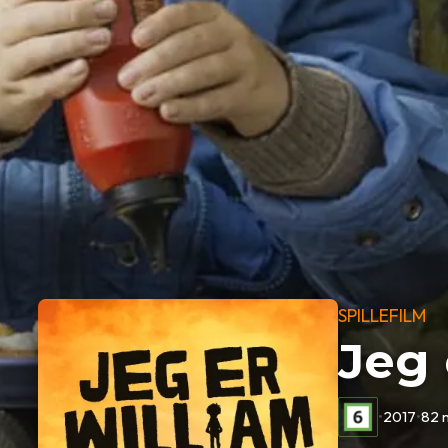
SPILLEFILM
Jeg 
•
2017
•
82 