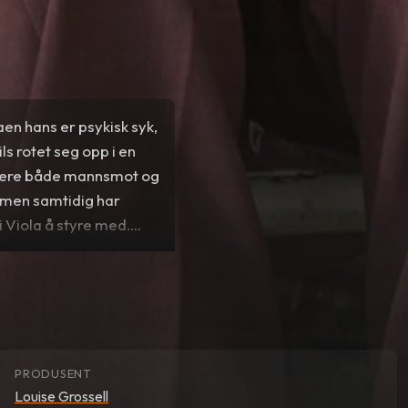
en hans er psykisk syk,
ils rotet seg opp i en
lisere både mannsmot og
, men samtidig har
i Viola å styre med.
PRODUSENT
Louise Grossell