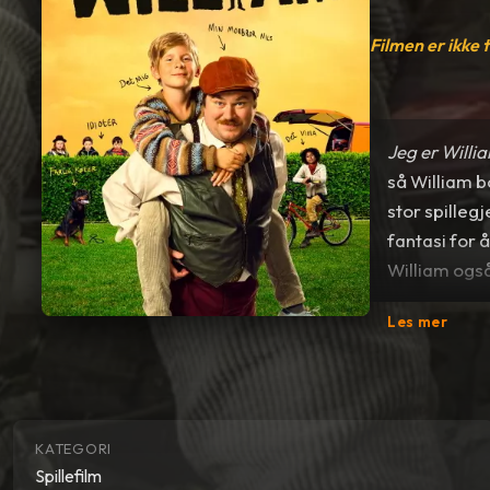
Filmen er ikke 
Jeg er Willi
så William bo
stor spilleg
fantasi for 
William også
Les mer
Robertprisen
KATEGORI
Spillefilm