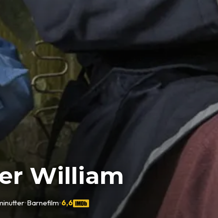
er William
minutter
•
Barnefilm
•
6,6