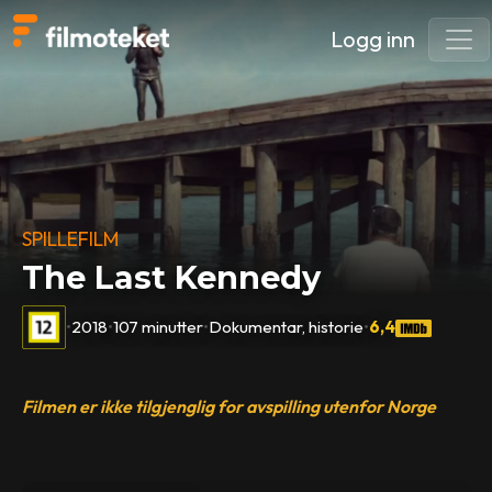
Logg inn
SPILLEFILM
The Last Kennedy
•
2018
•
107 minutter
•
Dokumentar, historie
•
6,4
Filmen er ikke tilgjenglig for avspilling utenfor Norge