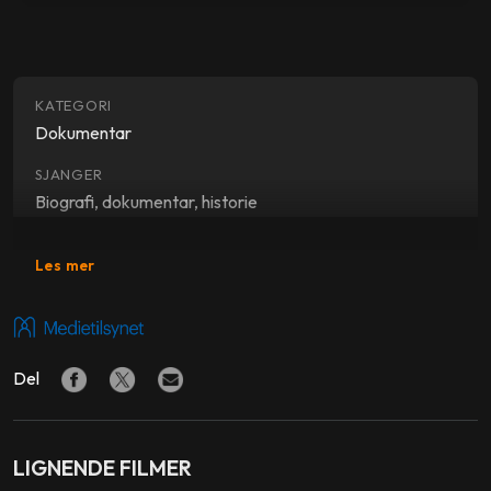
KATEGORI
Dokumentar
SJANGER
Biografi, dokumentar, historie
REGI
Les mer
Errol Morris
PRODUKSJONSSELSKAP
Radius-TWC
,
History Films
,
Participant Media
,
Sky
Del
Atlantic
,
Moxie Pictures
MEDVIRKENDE
Errol Morris
,
Donald Rumsfeld
LIGNENDE FILMER