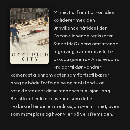
Minne, tid, fremtid. Fortiden
kolliderer med den
unnvikende nåtiden i den
Oscar-vinnende regissøren
Steve McQueens omfattende
utgraving av den nazistiske
okkupasjonen av Amsterdam.
Fra dør til dør vandrer
kameraet gjennom gater som fortsatt bærer
preg av både forfølgelse og motstand - og
reflekterer over disse stedenes funksjon i dag.
Resultatet er like knusende som det er
livsbekreftende, en meditasjon over minnet, byen
som møteplass og hvor vi er på vei i fremtiden.