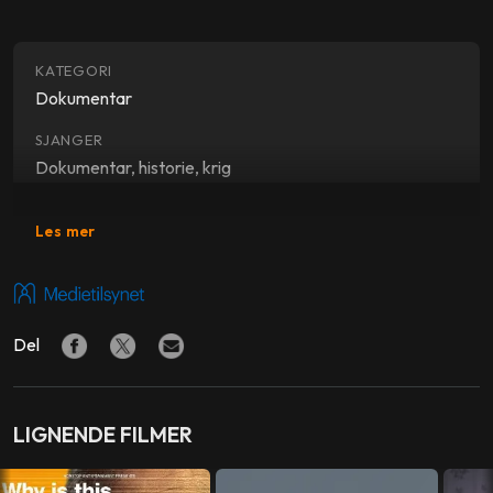
KATEGORI
Dokumentar
SJANGER
Dokumentar, historie, krig
REGI
Les mer
Steve McQueen
MEDVIRKENDE
Melanie Hyams
,
Carice van Houten
Del
LAND
Nederland
,
Storbritannia
,
USA
LIGNENDE FILMER
SPRÅK
Engelsk