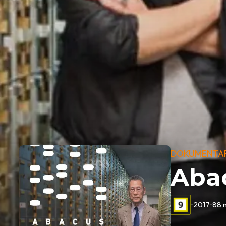
DOKUMENTA
Abac
•
2017
•
88 