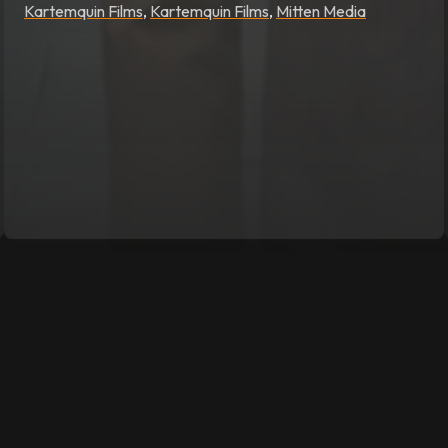
Kartemquin Films
,
Kartemquin Films
,
Mitten Media