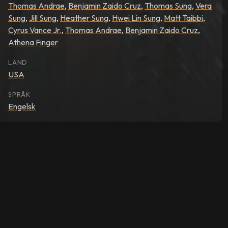
Thomas Andrae
,
Benjamin Zaido Cruz
,
Thomas Sung
,
Vera
Sung
,
Jill Sung
,
Heather Sung
,
Hwei Lin Sung
,
Matt Taibbi
,
Cyrus Vance Jr.
,
Thomas Andrae
,
Benjamin Zaido Cruz
,
Athena Finger
LAND
USA
SPRÅK
Engelsk