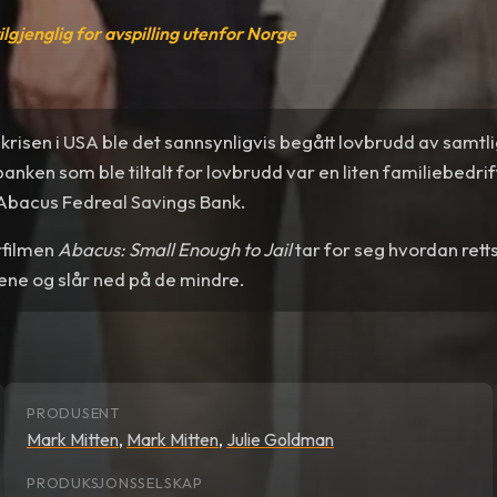
tilgjenglig for avspilling utenfor Norge
krisen i USA ble det sannsynligvis begått lovbrudd av samtl
anken som ble tiltalt for lovbrudd var en liten familiebedrif
Abacus Fedreal Savings Bank.
filmen
Abacus: Small Enough to Jail
tar for seg hvordan rett
ene og slår ned på de mindre.
PRODUSENT
Mark Mitten
,
Mark Mitten
,
Julie Goldman
PRODUKSJONSSELSKAP