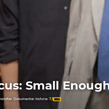
R
us: Small Enough 
minutter
•
Dokumentar, historie
•
7,1