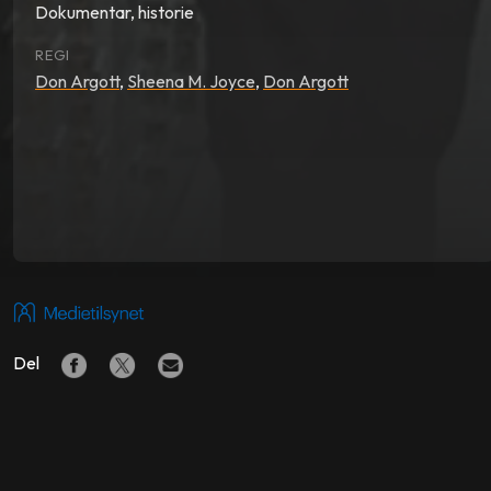
Dokumentar, historie
REGI
Don Argott
,
Sheena M. Joyce
,
Don Argott
Del
LIGNENDE FILMER