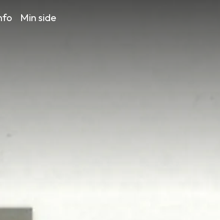
nfo
Min side