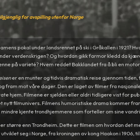
tilgjenglig for avspilling utenfor Norge
mens pokal under landsrennet på ski i Gråkallen i 1921? Hv
nder verdenskrigen? Og hvordan gikk farmor kledd da kjær
henne på varieté? Hvem reddet Bakklandet fra å bli en moto
eisen
er en munter og tidvis dramatisk reise gjennom tiden,
og fram mot våre dager. Den er laget av filmer fra nasjonale
ivate hjem. Filmene er sjelden eller aldri tidligere vist for p
t nytt filmunivers. Filmens humoristiske drama kommer fra
og mindre kjente trondhjemmere som forteller om sine vandr
 er større enn Trondheim. Dette er filmen om hvordan det 
 utviklet seg i Norge, fra kroningen av kong Haakon i 1906, t