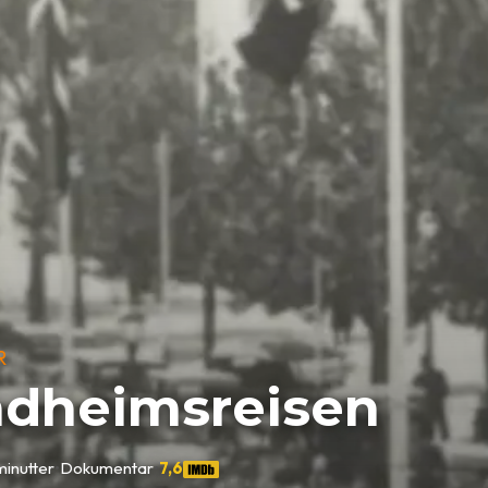
R
ndheimsreisen
minutter
•
Dokumentar
•
7,6