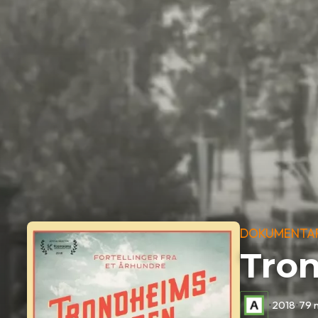
DOKUMENTA
Tro
•
2018
•
79 