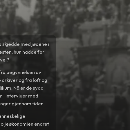
a skjedde med jødene i
esten, hun hadde før
rvei?
 fra begynnelsen av
 arkiver og fra loft og
ublikum. Nå er de sydd
m i intervjuer med
inger gjennom tiden.
menneskelige
il oljeøkonomien endret