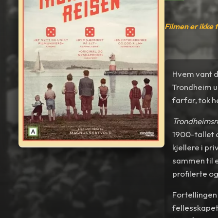
Filmen er ikke 
Hvem vant da
Trondheim u
farfar, tok 
Trondheimsr
1900-tallet 
kjellere i pr
sammen til e
profilerte 
Fortellingen
fellesskapet