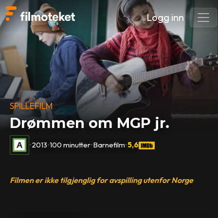
Logg inn
SPILLEFILM
Drømmen om MGP jr.
•
2013
•
100 minutter
•
Barnefilm
•
5,6
Filmen er ikke tilgjenglig for avspilling utenfor Norge