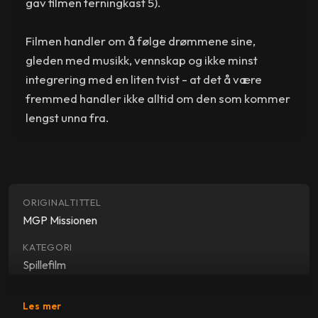
gav filmen terningkast 5).
Filmen handler om å følge drømmene sine,
gleden med musikk, vennskap og ikke minst
integrering med en liten tvist - at det å være
fremmed handler ikke alltid om den som kommer
lengst unna fra.
ORIGINALTITTEL
MGP Missionen
KATEGORI
Spillefilm
SJANGER
Les mer
Barnefilm