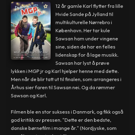
12 år gamle Karl flytter fra lille
Hvide Sande på Jylland til
multikulturelle Nørrebro i
København. Her tar kule
Sawsan ham under vingene
sine, siden de har en felles
lidenskap for å lage musikk.
Sawsan har lyst å prøve
lykken i MGP jr og Karl hjelper henne med dette.
Men når de blir tatt ut til finalen, som arrangeres i
Århus sier faren til Sawsan nei. Og da rømmer
Sawsan og Karl.
Filmen ble en stor suksess i Danmark, og fikk også
god kritikk av pressen. "Dette er den bedste,
danske børnefilm i mange år." (Nordjyske, som