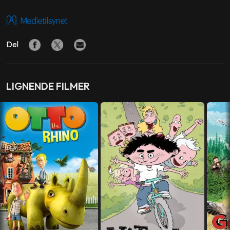
SKUESPILLERE
Sylvester Byder
,
Malika Sia Graff
,
Line Kruse
,
Ali Kazim
,
Del
Natalí Vallespir Sand
,
Lars Knutzon
,
Joakim Ingversen
,
Birgit Conradi
,
Mian Hussein
,
Nima Nabipour
,
Laura
Christensen
,
Hans Holtegaard
,
Laura Drasbæk
LIGNENDE FILMER
REGI
Martin Miehe-Renard
PRODUSENT
Marcella L. Dichmann
,
Henrik Møller-Sørensen
MANUS
Gitte Løkkegaard
LAND
Danmark