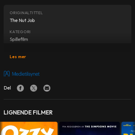
ORIGINALTITTEL
The Nut Job
KATEGORI
Spillefilm
SJANGER
Les mer
Barnefilm, animasjon
REGI
Peter Lepeniotis
Del
PRODUSENT
Woo-Kyung Jung
,
Graham Moloy
LIGNENDE FILMER
MANUS
Peter Lepeniotis
,
Lorne Cameron