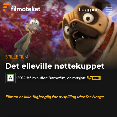
Logg inn
SPILLEFILM
Det elleville nøttekuppet
•
2014
•
85 minutter
•
Barnefilm, animasjon
•
5,7
Filmen er ikke tilgjenglig for avspilling utenfor Norge