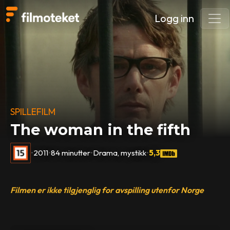
Logg inn
SPILLEFILM
The woman in the fifth
•
2011
•
84 minutter
•
Drama, mystikk
•
5,3
Filmen er ikke tilgjenglig for avspilling utenfor Norge