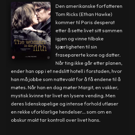
Den amerikanske forfatteren
Tom Ricks (Ethan Hawke)
kommer til Paris desperat
etter å sette livet sitt sammen
igjen og vinne tilbake
kjærligheten til sin
fraseparerte kone og datter.
Når ting ikke går etter planen,
ender han opp i et nedslitt hotell i forstaden, hvor
han må jobbe som nattevakt for å få endene til å
møtes. Når han en dag møter Margit, en vakker,
mystisk kvinne tar livet en lysere vending. Men
deres lidenskapelige og intense forhold utløser
en rekke uforklarlige hendelser... som om en
obskur makt tar kontroll over livet hans.