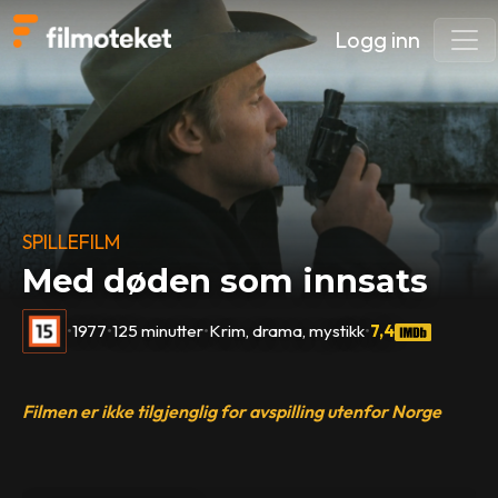
Logg inn
SPILLEFILM
Med døden som innsats
•
1977
•
125 minutter
•
Krim, drama, mystikk
•
7,4
Filmen er ikke tilgjenglig for avspilling utenfor Norge