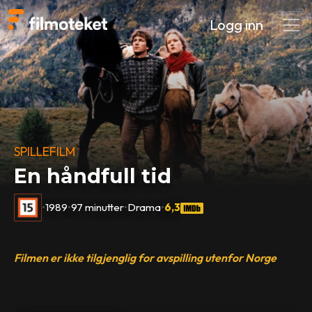
Logg inn
SPILLEFILM
En håndfull tid
•
1989
•
97 minutter
•
Drama
•
6,3
Filmen er ikke tilgjenglig for avspilling utenfor Norge