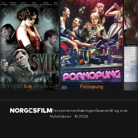
MANUS
Erik Borge
LAND
Norge
SPRÅK
Norsk
Svik
Pornopung
Personvernerklæringen
Spørsmål og svar
Nyhetsbrev
© 2026