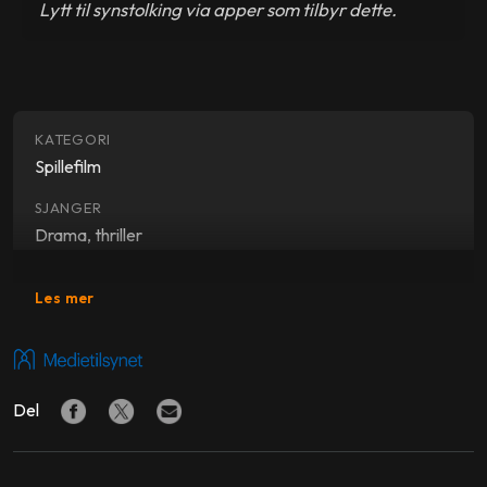
Lytt til synstolking via apper som tilbyr dette.
KATEGORI
Spillefilm
SJANGER
Drama, thriller
SKUESPILLERE
Les mer
Andrea Bræin Hovig
,
Tarjei Sandvik Moe
,
Carsten
Bjørnlund
,
Anneke von der Lippe
,
Agnes Kittelsen
,
Mattis Herman Nyquist
Del
REGI
Henrik Martin Dahlsbakken
PRODUSENT