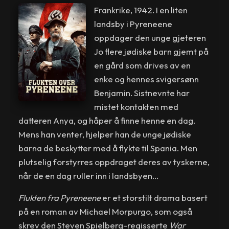
Frankrike, 1942. I en liten
landsby i Pyreneene
oppdager den unge gjeteren
Jo flere jødiske barn gjemt på
en gård som drives av en
enke og hennes svigersønn
Benjamin. Sistnevnte har
mistet kontakten med
datteren Anya, og håper å finne henne en dag.
Mens han venter, hjelper han de unge jødiske
barna de beskytter med å flykte til Spania. Men
plutselig forstyrres oppdraget deres av tyskerne,
når de en dag ruller inn i landsbyen...
Flukten fra Pyreneene
er et storstilt drama basert
på en roman av Michael Morpurgo, som også
skrev den Steven Spielberg-regisserte
War