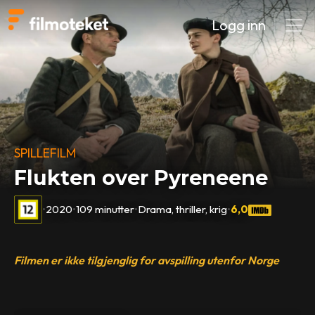
Logg inn
SPILLEFILM
Flukten over Pyreneene
•
2020
•
109 minutter
•
Drama, thriller, krig
•
6,0
Filmen er ikke tilgjenglig for avspilling utenfor Norge