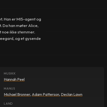
et. Han er MI5-agent og
t. Da han møter Alice,
t noe ikke stemmer.
reegard, og et gysende
MUSIKK
Hannah Peel
MANUS
Michael Bronner
,
Adam Patterson
,
Declan Lawn
LAND