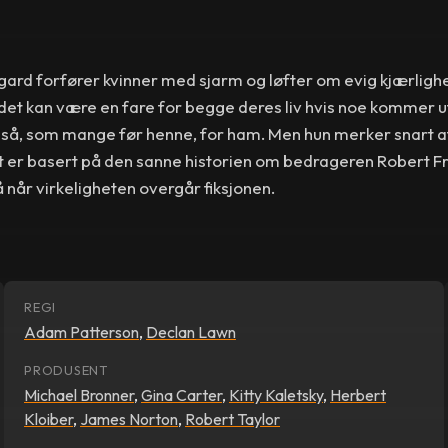
ard forfører kvinner med sjarm og løfter om evig kjærligh
 det kan være en fare for begge deres liv hvis noe kommer u
også, som mange før henne, for ham. Men hun merker snart a
 er basert på den sanne historien om bedrageren Robert F
når virkeligheten overgår fiksjonen.
REGI
Adam Patterson
,
Declan Lawn
PRODUSENT
Michael Bronner
,
Gina Carter
,
Kitty Kaletsky
,
Herbert
Kloiber
,
James Norton
,
Robert Taylor