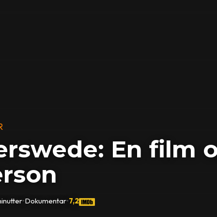
R
erswede: En film 
erson
inutter
•
Dokumentar
•
7,2