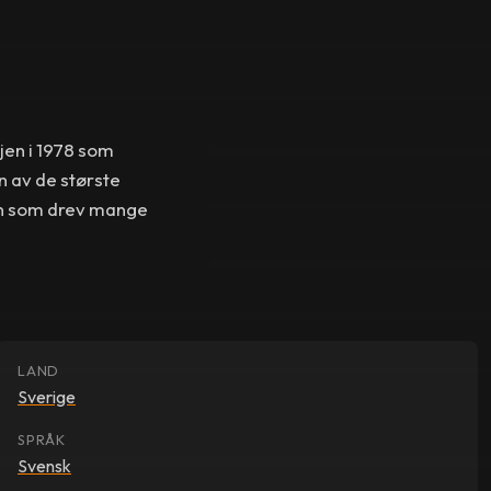
jen i 1978 som
 av de største
ten som drev mange
LAND
Sverige
SPRÅK
Svensk