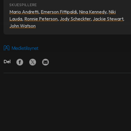
SKUESPILLERE
Mario Andretti
,
Emerson Fittipaldi
,
Nina Kennedy
,
Niki
Lauda
,
Ronnie Peterson
,
Jody Scheckter
,
Jackie Stewart
,
John Watson
Del
LIGNENDE FILMER