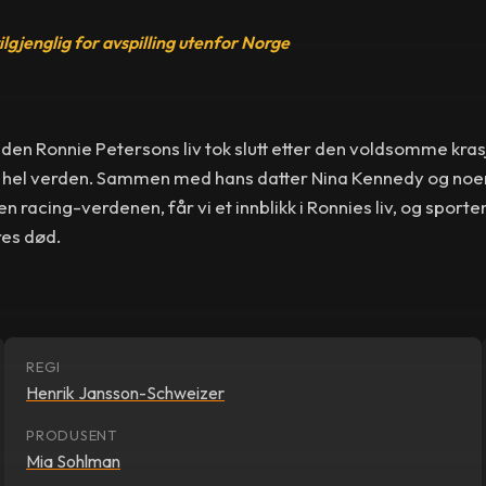
tilgjenglig for avspilling utenfor Norge
en Ronnie Petersons liv tok slutt etter den voldsomme kras
n hel verden. Sammen med hans datter Nina Kennedy og noen
n racing-verdenen, får vi et innblikk i Ronnies liv, og spor
res død.
REGI
Henrik Jansson-Schweizer
PRODUSENT
Mia Sohlman