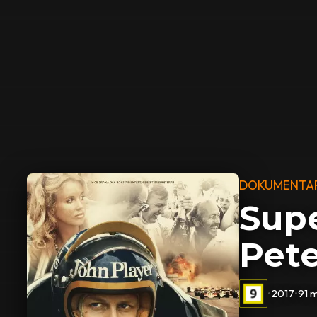
DOKUMENTA
Sup
Pet
•
2017
•
91 m