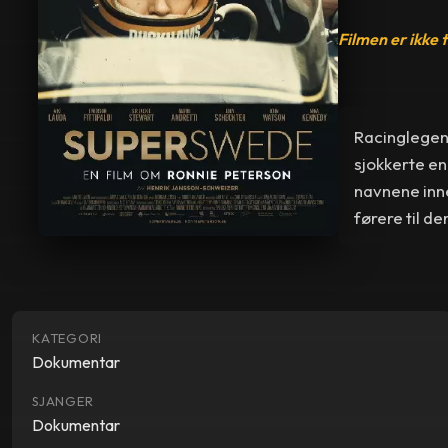
Filmen er ikke 
Racinglegend
sjokkerte e
navnene inne
førere til de
KATEGORI
Dokumentar
SJANGER
Dokumentar