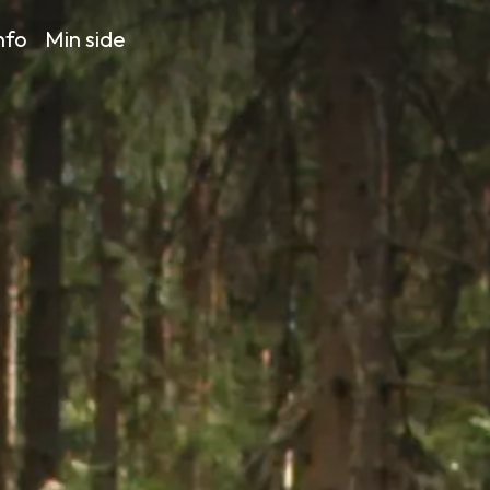
nfo
Min side