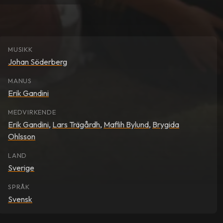
MUSIKK
Johan Söderberg
MANUS
Erik Gandini
MEDVIRKENDE
Erik Gandini
,
Lars Trägårdh
,
Maflih Bylund
,
Brygida
Ohlsson
LAND
Sverige
SPRÅK
Svensk