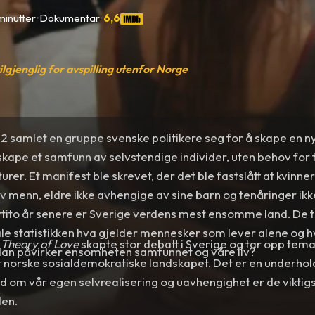
minutter
•
Dokumentar
•
6,6
tilgjenglig for avspilling utenfor Norge
72 samlet en gruppe svenske politikere seg for å skape en ny
skape et samfunn av selvstendige individer, uten behov for 
urer. Et manifest ble skrevet, der det ble fastslått at kvinne
 menn, eldre ikke avhengige av sine barn og tenåringer ik
ørtito år senere er Sverige verdens mest ensomme land. De 
le statistikken hva gjelder mennesker som lever alene og h
 Theory of Love
skapte stor debatt i Sverige og tar opp tema
dan påvirker ensomheten samfunnet og våre liv?
et norske sosialdemokratiske landskapet. Det er en underhol
 om vår egen selvrealisering og uavhengighet er de viktig
en.