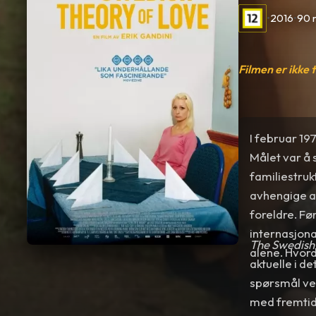
•
2016
•
90 
Filmen er ikke 
I februar 19
Målet var å 
familiestrukt
avhengige av
foreldre. F
internasjona
The Swedish
alene. Hvor
aktuelle i d
spørsmål ved
med fremtid