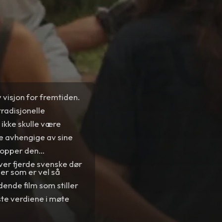
 visjon for fremtiden.
tradisjonelle
r ikke skulle være
ke avhengige av sine
topper den
ver fjerde svenske dør
er som er vel så
dende film som stiller
ste verdiene i møte