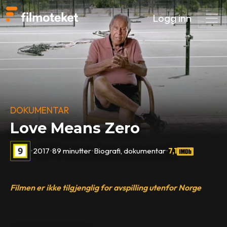
Logg inn
DOKUMENTAR
Love Means Zero
•
2017
•
89 minutter
•
Biografi, dokumentar
•
7,1
Filmen er ikke tilgjenglig for avspilling utenfor Norge