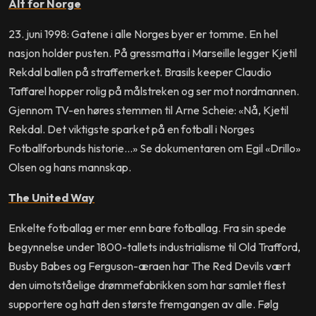
Alt for Norge
23. juni 1998: Gatene i alle Norges byer er tomme. En hel
nasjon holder pusten. På gressmatta i Marseille legger Kjetil
Rekdal ballen på straffemerket. Brasils keeper Claudio
Taffarel hopper rolig på målstreken og ser mot nordmannen.
Gjennom TV-en høres stemmen til Arne Scheie: «Nå, Kjetil
Rekdal. Det viktigste sparket på en fotball i Norges
Fotballforbunds historie…» Se dokumentaren om Egil «Drillo»
Olsen og hans mannskap.
The United Way
Enkelte fotballag er mer enn bare fotballag. Fra sin spede
begynnelse under 1800-tallets industrialisme til Old Trafford,
Busby Babes og Ferguson-æraen har The Red Devils vært
den uimotståelige drømmefabrikken som har samlet flest
supportere og hatt den største fremgangen av alle. Følg