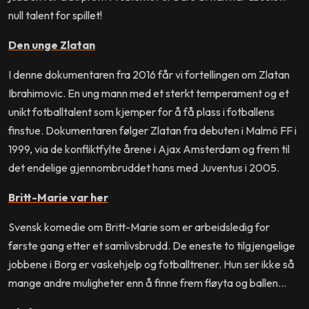
null talent for spillet!
Den unge Zlatan
I denne dokumentaren fra 2016 får vi fortellingen om Zlatan
Ibrahimovic. En ung mann med et sterkt temperament og et
unikt fotballtalent som kjemper for å få plass i fotballens
finstue. Dokumentaren følger Zlatan fra debuten i Malmö FF i
1999, via de konfliktfylte årene i Ajax Amsterdam og frem til
det endelige gjennombruddet hans med Juventus i 2005.
Britt-Marie var her
Svensk komedie om Britt-Marie som er arbeidsledig for
første gang etter et samlivsbrudd. De eneste to tilgjengelige
jobbene i Borg er vaskehjelp og fotballtrener. Hun ser ikke så
mange andre muligheter enn å finne frem fløyta og ballen…