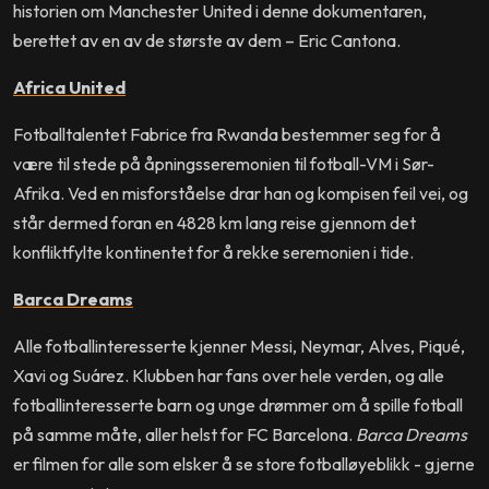
historien om Manchester United i denne dokumentaren,
berettet av en av de største av dem – Eric Cantona.
Africa United
Fotballtalentet Fabrice fra Rwanda bestemmer seg for å
være til stede på åpningsseremonien til fotball-VM i Sør-
Afrika. Ved en misforståelse drar han og kompisen feil vei, og
står dermed foran en 4828 km lang reise gjennom det
konfliktfylte kontinentet for å rekke seremonien i tide.
Barca Dreams
Alle fotballinteresserte kjenner Messi, Neymar, Alves, Piqué,
Xavi og Suárez. Klubben har fans over hele verden, og alle
fotballinteresserte barn og unge drømmer om å spille fotball
på samme måte, aller helst for FC Barcelona.
Barca Dreams
er filmen for alle som elsker å se store fotballøyeblikk - gjerne