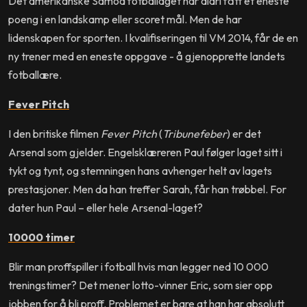
Det amerikanske Samoa fotballaget har aldri fått et eneste
poeng i en landskamp eller scoret mål. Men de har
lidenskapen for sporten. I kvalifiseringen til VM 2014, får de en
ny trener med en eneste oppgave - å gjenopprette landets
fotballære.
Fever Pitch
I den britiske filmen
Fever Pitch
(
Tribunefeber
) er det
Arsenal som gjelder. Engelsklæreren Paul følger laget sitt i
tykt og tynt, og stemningen hans avhenger helt av lagets
prestasjoner. Men da han treffer Sarah, får han trøbbel. For
dater hun Paul – eller hele Arsenal-laget?
10000 timer
Blir man proffspiller i fotball hvis man legger ned 10 000
treningstimer? Det mener lotto-vinner Eric, som sier opp
jobben for å bli proff. Problemet er bare at han har absolutt