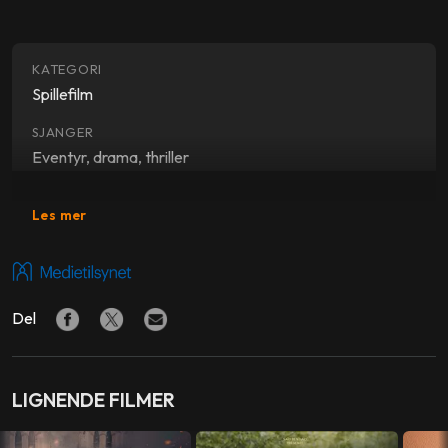
KATEGORI
Spillefilm
SJANGER
Eventyr, drama, thriller
SKUESPILLERE
Les mer
Gilles Lellouche
,
Mélanie Thierry
REGI
Thomas Bidegain
Del
LAND
Belgia
,
Frankrike
,
Island
LIGNENDE FILMER
SPRÅK
Fransk