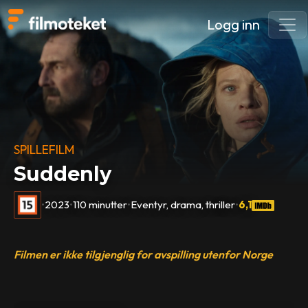
Logg inn
SPILLEFILM
Suddenly
•
2023
•
110 minutter
•
Eventyr, drama, thriller
•
6,1
Filmen er ikke tilgjenglig for avspilling utenfor Norge